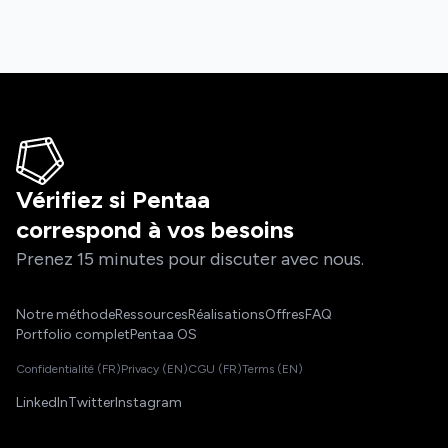
Vérifiez si Pentaa
correspond à vos besoins
Prenez 15 minutes pour discuter avec nous.
Notre méthode
Ressources
Réalisations
Offres
FAQ
Portfolio complet
Pentaa OS
Confidentialité (FR)
Privacy (EN)
CGU (FR)
Terms (EN)
LinkedIn
Twitter
Instagram